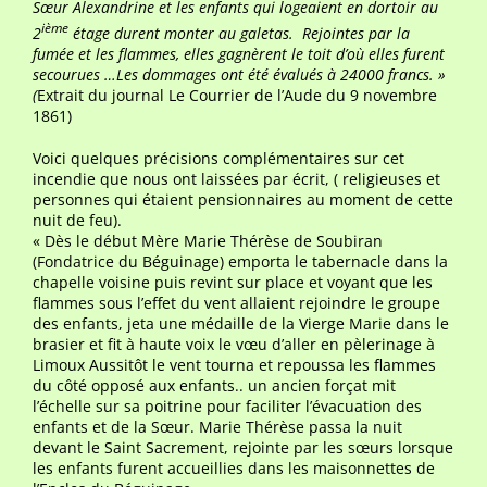
Sœur Alexandrine et les enfants qui logeaient en dortoir au
ième
2
étage durent monter au galetas. Rejointes par la
fumée et les flammes, elles gagnèrent le toit d’où elles furent
secourues …Les dommages ont été évalués à 24000 francs. »
(
Extrait du journal Le Courrier de l’Aude du 9 novembre
1861)
Voici quelques précisions complémentaires sur cet
incendie que nous ont laissées par écrit, ( religieuses et
personnes qui étaient pensionnaires au moment de cette
nuit de feu).
« Dès le début Mère Marie Thérèse de Soubiran
(Fondatrice du Béguinage) emporta le tabernacle dans la
chapelle voisine puis revint sur place et voyant que les
flammes sous l’effet du vent allaient rejoindre le groupe
des enfants, jeta une médaille de la Vierge Marie dans le
brasier et fit à haute voix le vœu d’aller en pèlerinage à
Limoux Aussitôt le vent tourna et repoussa les flammes
du côté opposé aux enfants.. un ancien forçat mit
l’échelle sur sa poitrine pour faciliter l’évacuation des
enfants et de la Sœur. Marie Thérèse passa la nuit
devant le Saint Sacrement, rejointe par les sœurs lorsque
les enfants furent accueillies dans les maisonnettes de