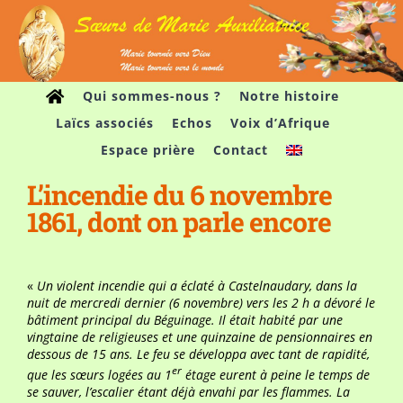
Passer
au
contenu
Qui sommes-nous ?
Notre histoire
Laïcs associés
Echos
Voix d’Afrique
Espace prière
Contact
L’incendie du 6 novembre
1861, dont on parle encore
«
Un violent incendie qui a éclaté à Castelnaudary, dans la
nuit de mercredi dernier (6 novembre) vers les 2 h a dévoré le
bâtiment principal du Béguinage. Il était habité par une
vingtaine de religieuses et une quinzaine de pensionnaires en
dessous de 15 ans. Le feu se développa avec tant de rapidité,
er
que les sœurs logées au 1
étage eurent à peine le temps de
se sauver, l’escalier étant déjà envahi par les flammes. La