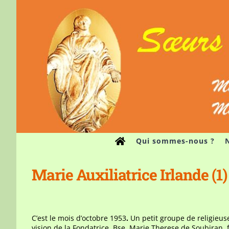
Passer
au
contenu
Qui sommes-nous ?
N
Marie Auxiliatrice Irlande (1)
C’est le mois d’octobre 1953
.
Un petit groupe de religieuse
vision de la Fondatrice, Bse. Marie Therese de Soubiran, 