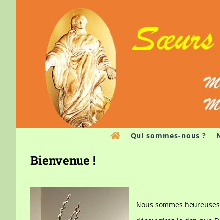
Passer
au
contenu
Qui sommes-nous ?
N
Bienvenue !
Nous sommes heureuses de