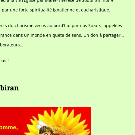
eu a fait à l’Eglise par Marie-Thérèse de Soubiran, notre
 par une forte spiritualité ignatienne et eucharistique.
ects du charisme vécus aujourd’hui par nos Sœurs, appelées
érance dans un monde en quête de sens. Un don à partager…
laborateurs…
ous !
biran