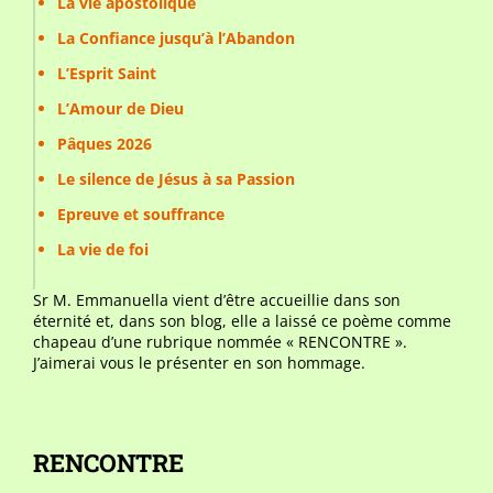
La vie apostolique
La Confiance jusqu’à l’Abandon
L’Esprit Saint
L’Amour de Dieu
Pâques 2026
Le silence de Jésus à sa Passion
Epreuve et souffrance
La vie de foi
Sr M. Emmanuella vient d’être accueillie dans son
éternité et, dans son blog, elle a laissé ce poème comme
chapeau d’une rubrique nommée « RENCONTRE ».
J’aimerai vous le présenter en son hommage.
RENCONTRE