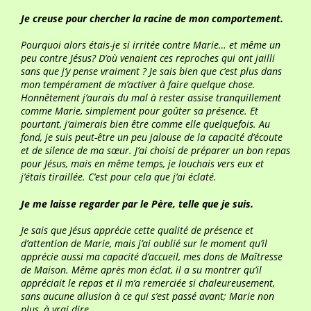
Je creuse pour chercher la racine de mon comportement.
Pourquoi alors étais-je si irritée contre Marie… et même un
peu contre Jésus? D’où venaient ces reproches qui ont jailli
sans que j’y pense vraiment ? Je sais bien que c’est plus dans
mon tempérament de m’activer à faire quelque chose.
Honnêtement j’aurais du mal à rester assise tranquillement
comme Marie, simplement pour goûter sa présence. Et
pourtant, j’aimerais bien être comme elle quelquefois. Au
fond, je suis peut-être un peu jalouse de la capacité d’écoute
et de silence de ma sœur. J’ai choisi de préparer un bon repas
pour Jésus, mais en même temps, je louchais vers eux et
j’étais tiraillée. C’est pour cela que j’ai éclaté.
Je me laisse regarder par le Père, telle que je suis.
Je sais que Jésus apprécie cette qualité de présence et
d’attention de Marie, mais j’ai oublié sur le moment qu’il
apprécie aussi ma capacité d’accueil, mes dons de Maîtresse
de Maison. Même après mon éclat, il a su montrer qu’il
appréciait le repas et il m’a remerciée si chaleureusement,
sans aucune allusion à ce qui s’est passé avant; Marie non
plus, à vrai dire.