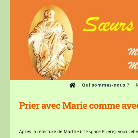
Passer
au
contenu
Qui sommes-nous ?
N
Prier avec Marie comme ave
Après la relecture de Marthe (cf Espace Prière), voici celle