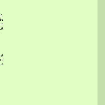
me
rès
ous
oit
r
est
tre
 a