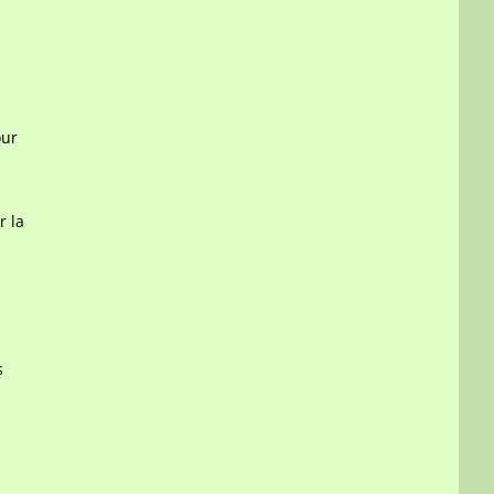
our
r la
s