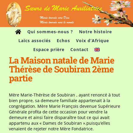
Passer
au
contenu
Qui sommes-nous ?
Notre histoire
Laïcs associés
Echos
Voix d’Afrique
Espace prière
Contact
La Maison natale de Marie
Thérèse de Soubiran 2ème
partie
Mère Marie-Thérèse de Soubiran , ayant renoncé à tout
bien propre, sa demeure familiale appartenait à la
congrégation. Mère Marie François devenue Supérieure
Générale profita de cette occasion pour vendre la
demeure et ainsi faire disparaître tout ce qui avait
appartenu aux « Dames de Soubiran ».puisqu’elles
venaient de rejeter notre Mère Fondatrice.