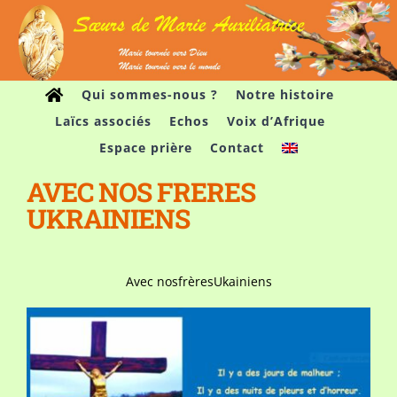
Passer
au
contenu
Qui sommes-nous ?
Notre histoire
Laïcs associés
Echos
Voix d’Afrique
Espace prière
Contact
AVEC NOS FRERES
UKRAINIENS
Avec nosfrèresUkainiens