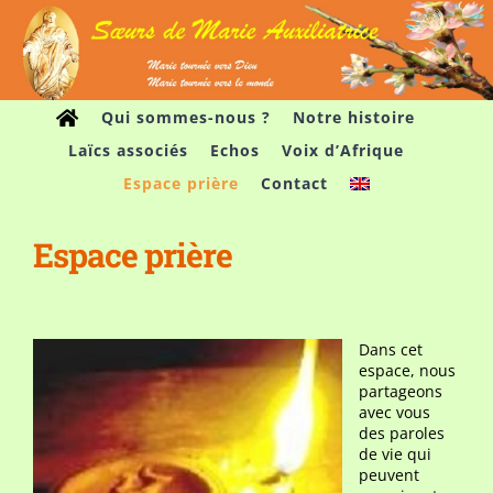
Passer
au
contenu
Qui sommes-nous ?
Notre histoire
Laïcs associés
Echos
Voix d’Afrique
Espace prière
Contact
Espace prière
Dans cet
espace, nous
partageons
avec vous
des paroles
de vie qui
peuvent